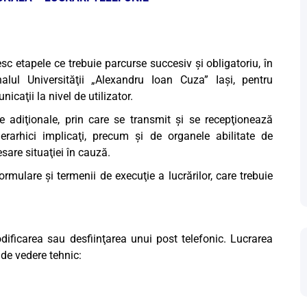
sc etapele ce trebuie parcurse succesiv şi obligatoriu, în
alul Universităţii „Alexandru Ioan Cuza” Iaşi, pentru
icaţii la nivel de utilizator.
e adiţionale, prin care se transmit şi se recepţionează
 ierarhici implicaţi, precum şi de organele abilitate de
sare situaţiei în cauză.
rmulare şi termenii de execuţie a lucrărilor, care trebuie
odificarea sau desfiinţarea unui post telefonic. Lucrarea
 de vedere tehnic: