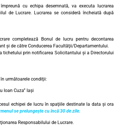
, împreună cu echipa desemnată, va executa lucrarea
ilul de Lucrare. Lucrarea se consideră încheiată după
ucrare completează Bonul de lucru pentru decontarea
ant şi de către Conducerea Facultăţii/Departamentului.
ichetului prin notificarea Solicitantului şi a Directorului
 în următoarele condiţii:
u Ioan Cuza” Iaşi
cesul echipei de lucru în spaţiile destinate la data şi ora
rmenul se prelungeşte cu încă 30 de zile.
ţionarea Responsabilului de Lucrare.