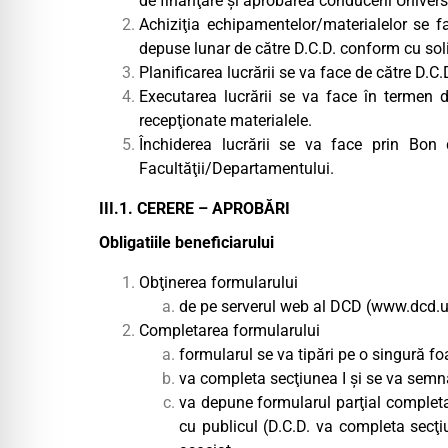
de finanţare şi aprobarea conducerii Universi
Achiziţia echipamentelor/materialelor se f
depuse lunar de către D.C.D. conform cu solic
Planificarea lucrării se va face de către D.C.
Executarea lucrării se va face în termen 
recepţionate materialele.
Închiderea lucrării se va face prin Bon
Facultăţii/Departamentului.
III.1. CERERE – APROBĂRI
Obligatiile beneficiarului
Obţinerea formularului
de pe serverul web al DCD (
www.dcd.u
Completarea formularului
formularul se va tipări pe o singură f
va completa secţiunea I şi se va semna
va depune formularul parţial completa
cu publicul (D.C.D. va completa secţiun