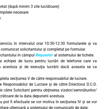
letat (după minim 3 zile lucrătoare)
ampilele necesare
.
erviciu în intervalul orar 10:30-12:30 formularele şi va
i comunicat solicitantului şi completat pe formular.
icitantului în câmpul
Requestor
al sistemului de tichete.
i echipei de lucru pentru lucrări de telefonie care va
a acestuia şi de execuţia lucrării dacă aceasta se va
pleta secţiunea V de către responsabilul de lucrare.
 Responsabilul de Lucrare şi de către Directorul D.C.D.
de către Solicitant pentru obţinerea vizelor/semnăturilor/
crătoare de la data depunerii acestuia.
nu pot fi efectuate se vor motiva în secţiunea IV şi se vor
oltare ulterioară a sistemului de comunicaţii de date.