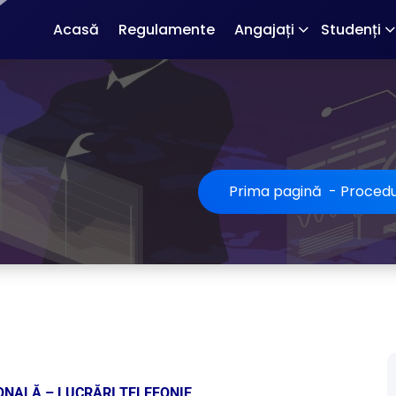
Acasă
Regulamente
Angajați
Studenți
Prima pagină
-
Procedu
NALĂ – LUCRĂRI TELEFONIE