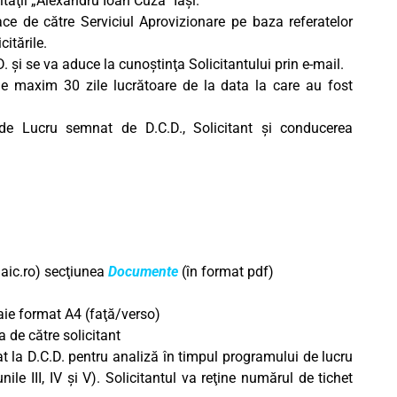
tăţii „Alexandru Ioan Cuza” Iaşi.
ace de către Serviciul Aprovizionare pe baza referatelor
itările.
D. şi se va aduce la cunoştinţa Solicitantului prin e-mail.
de maxim 30 zile lucrătoare de la data la care au fost
 de Lucru semnat de D.C.D., Solicitant şi conducerea
aic.ro
) secţiunea
Documente
(în format pdf)
oaie format A4 (faţă/verso)
 de către solicitant
t la D.C.D. pentru analiză în timpul programului de lucru
ile III, IV şi V). Solicitantul va reţine numărul de tichet