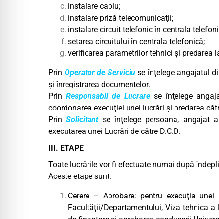
instalare cablu;
instalare priză telecomunicaţii;
instalare circuit telefonic în centrala telefoni
setarea circuitului în centrala telefonică;
verificarea parametrilor tehnici şi predarea l
Prin
Operator de Serviciu
se înţelege angajatul di
şi înregistrarea documentelor.
Prin
Responsabil de Lucrare
se înţelege angajat
coordonarea execuţiei unei lucrări şi predarea cătr
Prin
Solicitant
se înţelege persoana, angajat al 
executarea unei Lucrări de către D.C.D.
III. ETAPE
Toate lucrările vor fi efectuate numai după îndeplin
Aceste etape sunt:
Cerere – Aprobare: pentru execuţia unei l
Facultăţii/Departamentului, Viza tehnica a D