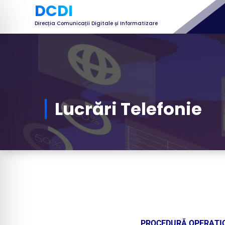
DCDI
Direcția Comunicații Digitale și Informatizare
Lucrări Telefonie
PROCEDURĂ OPERAŢIO