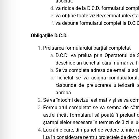
asociat.
va ridica de la D.C.D. formularul comp
va obţine toate vizele/semnăturile/şt
va depune formularul complet la D.C.D
Obligaţiile D.C.D.
Preluarea formularului parţial completat
D.C.D. va prelua prin Operatorul de S
deschide un tichet al cărui număr va f
Se va completa adresa de e-mail a sol
Tichetul se va asigna conducătorulu
răspunde de prelucrarea ulterioară 
aproba.
Se va întocmi devizul estimativ şi se va com
Formularul completat se va semna de către
astfel încât formularul să poată fi preluat 
ştampilelelor necesare în termen de 3 zile lu
Lucrările care, din punct de vedere tehnic, 
lua în considerare pentru proiectele de dezv