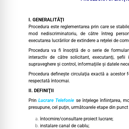
I. GENERALITĂŢI
Procedura este reglementarea prin care se stabile
mod nediscriminatoriu, de către întreg person
executarea lucrărilor de extindere a reţelei de comun
Procedura va fi însoţită de o serie de formular
interactiv de către solicitant, executanţi, şefii
supraveghere şi control, informaţiile şi datele nece
Procedura defineşte circulaţia exactă a acestor fo
respectată întocmai.
II. DEFINIŢII
Prin
Lucrare Telefonie
se înţelege înfiinţarea, m
presupune, cel puţin, următoarele etape din punct
întocmire/consultare proiect lucrare;
instalare canal de cablu;