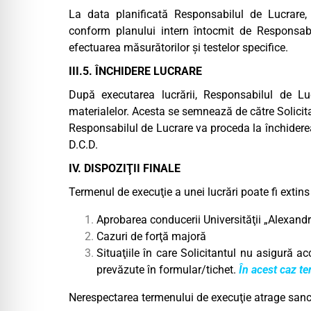
La data planificată Responsabilul de Lucrare
conform planului intern întocmit de Responsab
efectuarea măsurătorilor şi testelor specifice.
III.5. ÎNCHIDERE LUCRARE
După executarea lucrării, Responsabilul de L
materialelor. Acesta se semnează de către Solicit
Responsabilul de Lucrare va proceda la închiderea t
D.C.D.
IV. DISPOZIŢII FINALE
Termenul de execuţie a unei lucrări poate fi extins
Aprobarea conducerii Universităţii „Alexandr
Cazuri de forţă majoră
Situaţiile în care Solicitantul nu asigură ac
prevăzute în formular/tichet.
În acest caz te
Nerespectarea termenului de execuţie atrage sanc