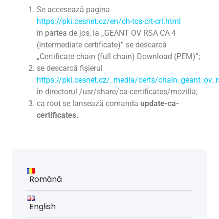
Se accesează pagina
https://pki.cesnet.cz/en/ch-tcs-crt-crl.html
în partea de jos, la „GEANT OV RSA CA 4
(intermediate certificate)” se descarcă
„Certificate chain (full chain) Download (PEM)”;
se descarcă fișierul
https://pki.cesnet.cz/_media/certs/chain_geant_ov_
în directorul /usr/share/ca-certificates/mozilla;
ca root se lansează comanda
update-ca-
certificates.
Română
English