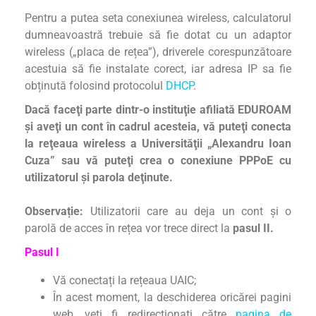
Pentru a putea seta conexiunea wireless, calculatorul
dumneavoastră trebuie să fie dotat cu un adaptor
wireless („placa de rețea”), driverele corespunzătoare
acestuia să fie instalate corect, iar adresa IP sa fie
obținută folosind protocolul
DHCP
.
Dacă faceţi parte dintr-o instituţie afiliată EDUROAM
și aveţi un cont în cadrul acesteia, vă puteţi conecta
la reţeaua wireless a Universităţii „Alexandru Ioan
Cuza” sau vă puteţi crea o conexiune PPPoE cu
utilizatorul şi parola deţinute.
Observație:
Utilizatorii care au deja un cont și o
parolă de acces în rețea vor trece direct la
pasul II.
Pasul I
Vă conectați la rețeaua UAIC;
În acest moment, la deschiderea oricărei pagini
web, veți fi redirecționați către
pagina de