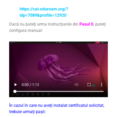
https://cat.eduroam.org/?
idp=7089&profile=12920
Dacă nu puteți urma instrucțiunile din
Pasul II
, puteți
configura manual:
În cazul în care nu aveți instalat certificatul solicitat,
trebuie urmați pașii: