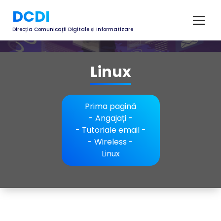
DCDI
Direcția Comunicații Digitale și Informatizare
Linux
Prima pagină
-
Angajați
-
-
Tutoriale email
-
-
Wireless
-
Linux