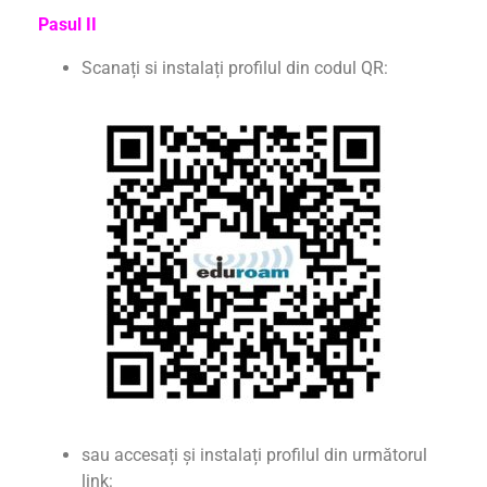
Pasul II
Scanați si instalați profilul din codul QR:
sau accesați și instalați profilul din următorul
link: