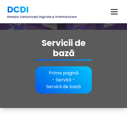
Skip
DCDI
to
content
Direcția Comunicații Digitale și Informatizare
Servicii de
bază
Prima pagină
-
Servicii
-
Servicii de bază