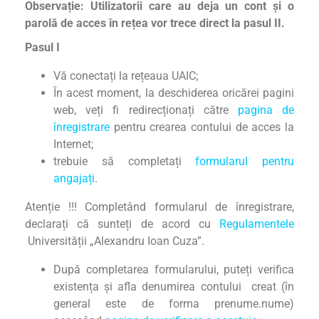
Observație:
Utilizatorii care au deja un cont și o
parolă de acces în rețea vor trece direct la pasul II.
Pasul I
Vă conectați la rețeaua UAIC;
În acest moment, la deschiderea oricărei pagini
web, veți fi redirecționați către
pagina de
înregistrare
pentru crearea contului de acces la
Internet;
trebuie să completați
formularul pentru
angajați
.
Atenție !!! Completând formularul de înregistrare,
declarați că sunteți de acord cu
Regulamentele
Universității „Alexandru Ioan Cuza”.
După completarea formularului, puteți verifica
existența și afla denumirea contului creat (în
general este de forma prenume.nume)