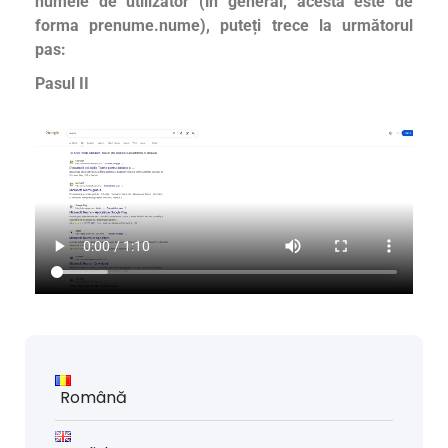
numele de utilizator (în general, acesta este de
forma prenume.nume), puteți trece la următorul
pas:
Pasul II
Română