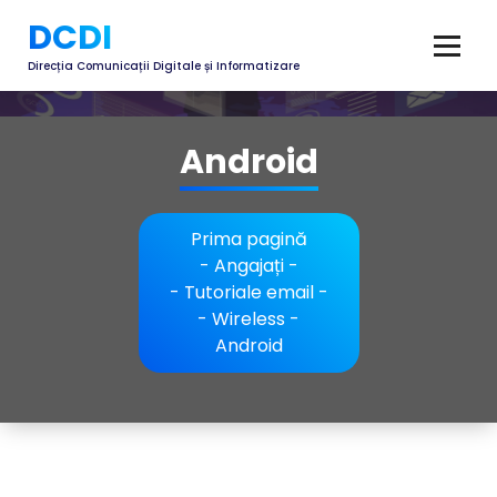
DCDI
Direcția Comunicații Digitale și Informatizare
Android
Prima pagină
-
Angajați
-
-
Tutoriale email
-
-
Wireless
-
Android