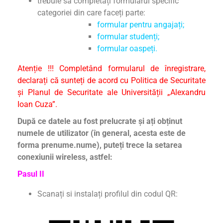
trebuie să completați formularul specific
categoriei din care faceți parte:
formular pentru angajați;
formular studenți;
formular oaspeți.
Atenție !!! Completând formularul de înregistrare,
declarați că sunteți de acord cu
Politica de Securitate
și
Planul de Securitate
ale Universității „Alexandru
Ioan Cuza”.
După ce datele au fost prelucrate și ați obținut
numele de utilizator (în general, acesta este de
forma prenume.nume), puteți trece la setarea
conexiunii wireless, astfel:
Pasul II
Scanați si instalați profilul din codul QR: