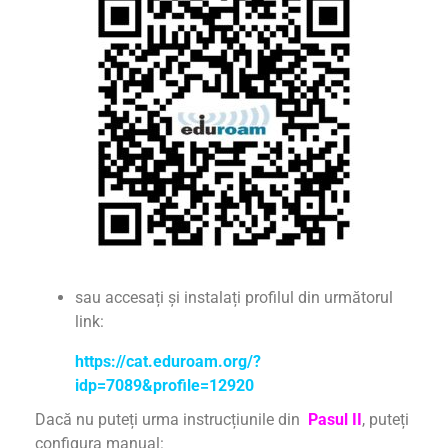
sau accesați și instalați profilul din următorul
link:
https://cat.eduroam.org/?
idp=7089&profile=12920
Dacă nu puteți urma instrucțiunile din
Pasul II
, puteți
configura manual: