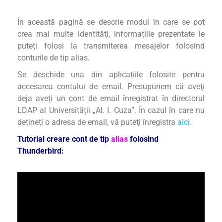
În această pagină se descrie modul în care se pot
crea mai multe identităţi, informaţiile prezentate le
puteţi folosi la transmiterea mesajelor folosind
conturile de tip alias.
Se deschide una din aplicațiile folosite pentru
accesarea contului de email. Presupunem că aveţi
deja aveți un cont de email înregistrat în directorul
LDAP al Universităţii „Al. I. Cuza”. În cazul în care nu
deţineţi o adresa de email, vă puteţi înregistra
aici
.
Tutorial creare cont de tip
alias
folosind
Thunderbird: