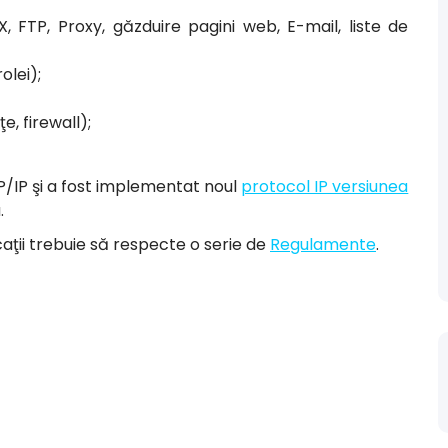
X, FTP, Proxy, găzduire pagini web, E-mail, liste de
lei);
e, firewall);
CP/IP şi a fost implementat noul
protocol IP versiunea
.
caţii trebuie să respecte o serie de
Regulamente
.