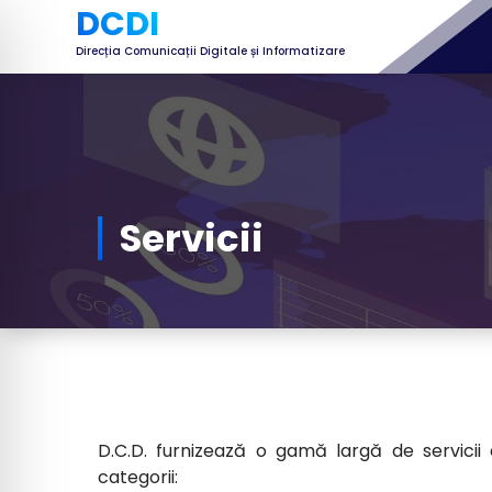
Skip
DCDI
to
Direcția Comunicații Digitale și Informatizare
content
Servicii
D.C.D. furnizează o gamă largă de servicii
categorii: